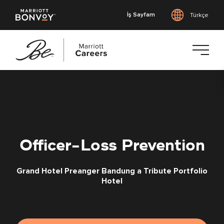
İş Sayfam
Türkçe
Ana
içeriğe
geç
Officer-Loss Prevention
Grand Hotel Preanger Bandung a Tribute Portfolio
Hotel