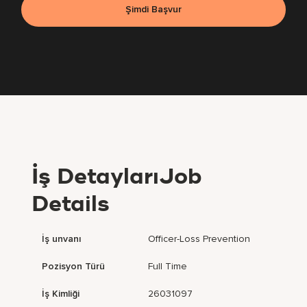
Şimdi Başvur
İş DetaylarıJob
Details
İş unvanı
Officer-Loss Prevention
Pozisyon Türü
Full Time
İş Kimliği
26031097