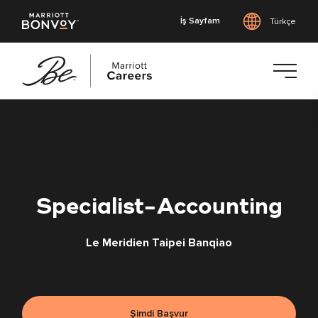
İş Sayfam
Türkçe
Ana
içeriğe
geç
Specialist-Accounting
Le Meridien Taipei Banqiao
Şimdi Başvur