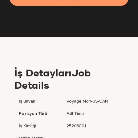
İş DetaylarıJob
Details
İş unvanı
Voyage Non-US-CAN
Pozisyon Türü
Full Time
İş Kimliği
25203801