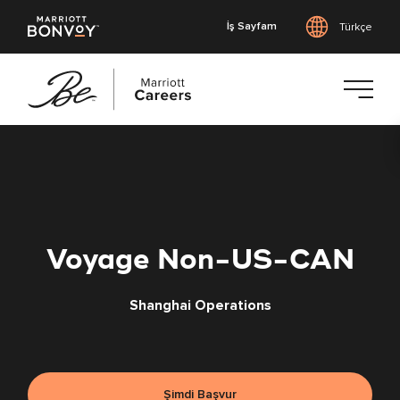
İş Sayfam
Türkçe
Ana
içeriğe
geç
Voyage Non-US-CAN
Shanghai Operations
Şimdi Başvur