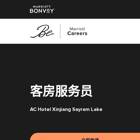
跳
转
到
主
要
内
客房服务员
容
AC Hotel Xinjiang Sayram Lake