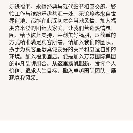
走进福朋，永恒经典与现代细节相互交织，繁
忙工作与缤纷乐趣共汇一处。无论旅客来自世
界何地，都能在此深切体会当地风情。加入福
朋喜来登的团结大家庭，让我们营造热情氛
围、给予彼此支持，共创美好福朋，以简单的
方式精准满足宾客所需。请加入我们的团队，
携手为宾客呈献真诚友好的关怀和舒适自如的
环境。加入福朋酒店，便是加入万豪国际集团
的非凡品牌组合。
从这里扬帆起航
，发挥个人
价值，
追求
人生目标，
融入
卓越国际团队，
展
现
真我风采。