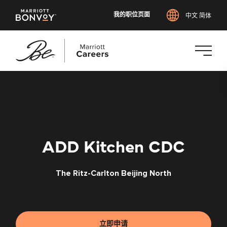
我的职位页面
中文 简体
跳
转
到
主
要
内
ADD Kitchen CDC
容
The Ritz-Carlton Beijing North
立即申请