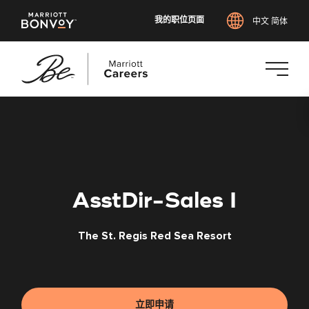
我的职位页面
中文 简体
跳
转
到
主
要
内
AsstDir-Sales I
容
The St. Regis Red Sea Resort
立即申请