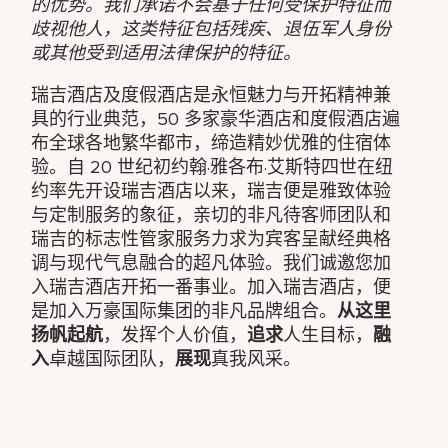
的优势。我们承诺不会基于任何受保护特征而
歧视他人，这类特征包括残疾、退伍军人身份
或其他受到适用法律保护的特征。
瑞吉酒店及度假酒店是永恒魅力与开拓精神兼
具的行业典范，50 多家豪华酒店和度假酒店遍
布全球各地繁华都市，缔造精妙优雅的住宿体
验。自 20 世纪初约翰·雅各布·艾斯特四世在纽
约率先开设瑞吉酒店以来，瑞吉便是雅致体验
与定制服务的象征，亲切的非凡待客师团队和
瑞吉的标志性管家服务力求为宾客呈献经典格
调与现代气息融合的超凡体验。我们诚邀您加
入瑞吉酒店开拓一番事业。加入瑞吉酒店，便
是加入万豪国际集团的非凡品牌组合。
从这里
扬帆起航
，发挥个人价值，
追求
人生目标，
融
入
卓越国际团队，
展现
真我风采。