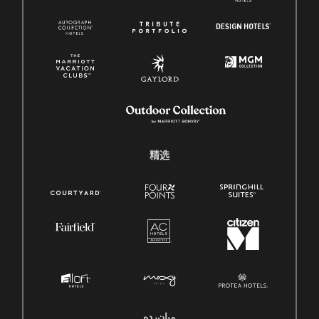
精选
میان‌رده