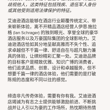
歧视他人，这类特征包括残疾、退伍军人身份
或其他受到适用法律保护的特征。
艾迪逊酒店能够在酒店行业颠覆传统定义、带
来崭新体验，离不开精品酒店经营人伊恩·施拉
格 (Ian Schrager) 的独到眼光、享誉全球的豪华
酒店服务以及万豪国际集团的全球影响力。艾
迪逊酒店恰如其分地呈献高雅而不失个性、追
求卓越但不千篇一律、舒适自在与超凡魅力兼
具的体验，让缤纷精彩汇聚一处。艾迪逊品牌
的目标客户是精致优雅、知识广博的消费者，
他们追求品质、创意、设计和卓越服务，但不
想要千篇一律的酒店体验，他们需要的是打破
陈规的态度和不同以往的感觉。
缔造非凡传奇体验，需要有你有我。艾迪逊酒
店竭诚为有志之士提供能够激励前进、不断挑
战并让人引以为豪的工作场所，热忱期待热情