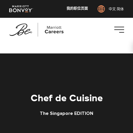
我的职位页面
中文 简体
跳
转
到
主
要
内
Chef de Cuisine
容
The Singapore EDITION