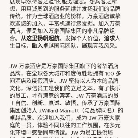
展现卓然待客之道”的服务理念。想宾客之所
想，用真诚周到的服务延续并发扬我们的品牌
传统。作为全球酒店业的榜样，万豪酒店诚挚
欢迎您的加入，丰富机遇待您发掘。加入万豪
酒店，便是加入万豪国际集团的非凡品牌组
合。
从这里扬帆起航
，发挥个人价值，
追求
人
生目标，
融入
卓越国际团队，
展现
真我风采。
JW 万豪酒店是万豪国际集团旗下的奢华酒店
品牌，在全球各大城市和度假胜地拥有 100 多
间酒店及度假酒店。JW 坚持以人为本的品牌
文化，深信员工是我们的立足之本，有了快乐
的员工，才有满意的宾客。JW 万豪酒店的员
工自信、创新、真诚、敏悟，传承了万豪国际
集团创始人 J.Willard Marriott（与品牌同名）的
卓越品质。欢迎加入我们，成为 JW 万豪大家
庭的一员，体验不同以往的工作氛围，在多元
化环境中感受同事情谊。JW 为员工提供培