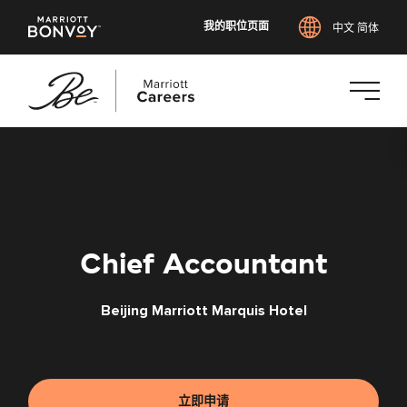
我的职位页面
中文 简体
跳
转
到
主
要
内
Chief Accountant
容
Beijing Marriott Marquis Hotel
立即申请