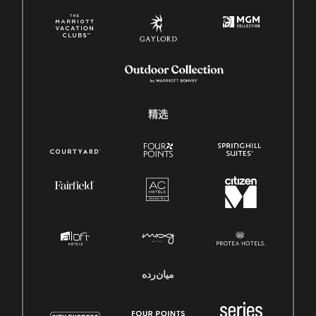
精选
میان‌رده