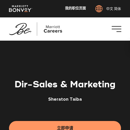
我的职位页面
中文 简体
跳
转
到
主
要
内
Dir-Sales & Marketing
容
Sheraton Taiba
立即申请