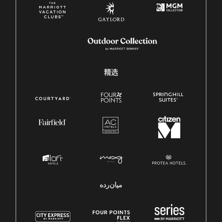
精选
میان‌رده