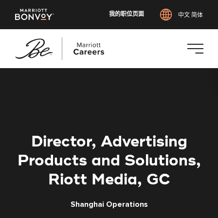
我的职位页面
中文 简体
跳
转
到
主
要
内
Director, Advertising
容
Products and Solutions,
Riott Media, GC
Shanghai Operations