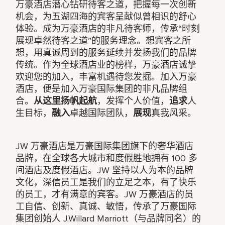
万豪酒店潜心钻研待客之道，把握每一次创新
机会，为五湖四海的宾客呈献似曾相识的舒心
体验。成为万豪酒店的非凡待客师，传承“时刻
展现卓然待客之道”的服务理念。想宾客之所
想，用真诚周到的服务延续并发扬我们的品牌
传统。作为全球酒店业的榜样，万豪酒店诚挚
欢迎您的加入，丰富机遇待您发掘。加入万豪
酒店，便是加入万豪国际集团的非凡品牌组
合。
从这里扬帆起航
，发挥个人价值，
追求
人
生目标，
融入
卓越国际团队，
展现
真我风采。
JW 万豪酒店是万豪国际集团旗下的奢华酒店
品牌，在全球各大城市和度假胜地拥有 100 多
间酒店及度假酒店。JW 坚持以人为本的品牌
文化，深信员工是我们的立足之本，有了快乐
的员工，才有满意的宾客。JW 万豪酒店的员
工自信、创新、真诚、敏悟，传承了万豪国际
集团创始人 J.Willard Marriott（与品牌同名）的