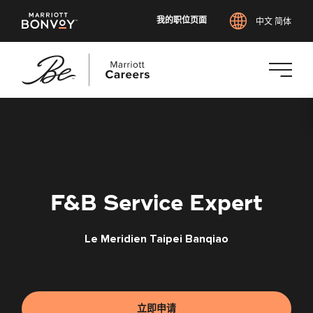
我的职位页面
中文 简体
跳
转
到
主
要
内
F&B Service Expert
容
Le Meridien Taipei Banqiao
立即申请