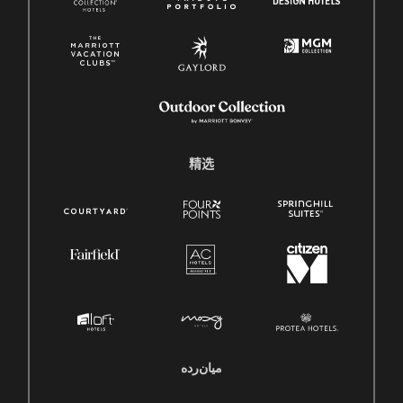
精选
میان‌رده