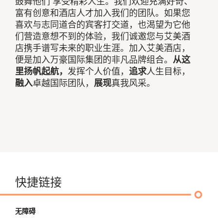
鼓舞他们 享受精彩人生。我们欢迎充满好奇、
富有创意和酒店人才加入我们的团队。如果您
喜欢与志同道合的宾客打交道，也渴望为它他
们营造意想不到的体验，我们诚邀您与艾美酒
店携手谱写未来的职业生涯。加入艾美酒店，
便是加入万豪国际集团的非凡品牌组合。
从这
里扬帆起航，
发挥个人价值，
追求
人生目标，
融入
卓越国际团队，
展现
真我风采。
快捷链接
无障碍