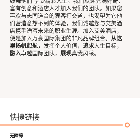
鼓舞他们 享受精彩人生。我们欢迎充满好奇、
富有创意和酒店人才加入我们的团队。如果您
喜欢与志同道合的宾客打交道，也渴望为它他
们营造意想不到的体验，我们诚邀您与艾美酒
店携手谱写未来的职业生涯。加入艾美酒店，
便是加入万豪国际集团的非凡品牌组合。
从这
里扬帆起航，
发挥个人价值，
追求
人生目标，
融入
卓越国际团队，
展现
真我风采。
快捷链接
无障碍