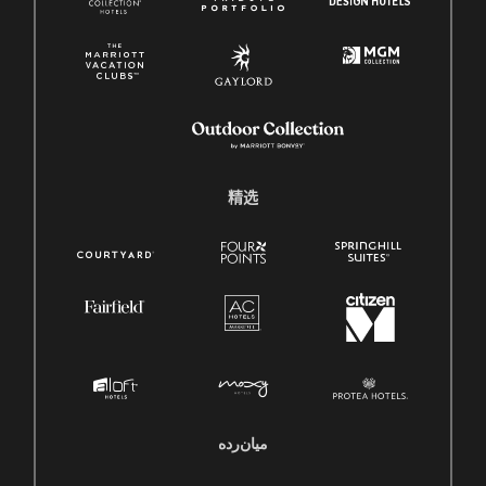
精选
میان‌رده