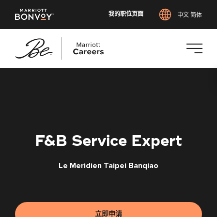
我的职位页面
中文 简体
跳
转
到
主
要
内
F&B Service Expert
容
Le Meridien Taipei Banqiao
立即申请