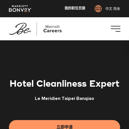
我的职位页面
中文 简体
跳
转
到
主
要
内
Hotel Cleanliness Expert
容
Le Meridien Taipei Banqiao
立即申请