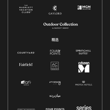
精选
میان‌رده