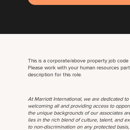
This is a corporate/above property job code a
Please work with your human resources partn
description for this role.
At Marriott International, we are dedicated t
welcoming all and providing access to opport
the unique backgrounds of our associates are
lies in the rich blend of culture, talent, and
to non-discrimination on any protected basis, i