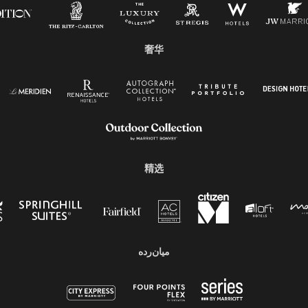
奢华
精选
میان‌رده