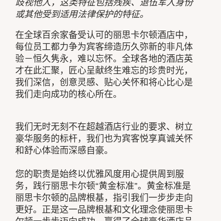
歧视他人，这类特征包括残疾、退伍军人身份
或其他受到适用法律保护的特征。
在全球百余家备受认可的丽思卡尔顿酒店中，
每位员工都力争为宾客缔造历久弥新的非凡体
验－恒久隽永，难以忘怀。全球各地的酒店英
才在此汇聚，匠心呈献终生难忘的珍贵时光，
我们深信，创意灵感、贴心关怀和将心比心是
我们走向成功的核心所在。
我们无时无刻不在超越酒店行业的要求、树立
豪华服务的标杆，我们也为宾客悦享真诚关怀
和舒心体验而深感自豪。
您的职责是始终以优雅风度用心提供周到服
务，践行丽思卡尔顿“黄金标准”。黄金标准是
丽思卡尔顿的品牌根基，指引我们一步步走向
更好。正是这一品牌根基和文化理念使丽思卡