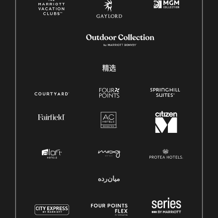
精选
میان‌رده