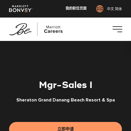
我的职位页面
中文 简体
跳
转
到
主
要
内
Mgr-Sales I
容
Sheraton Grand Danang Beach Resort & Spa
立即申请