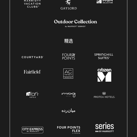
精选
میان‌رده