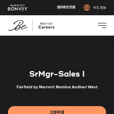
我的职位页面
中文 简体
跳
转
到
主
要
内
SrMgr-Sales I
容
Fairfield by Marriott Mumbai Andheri West
立即申请