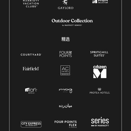
精选
میان‌رده