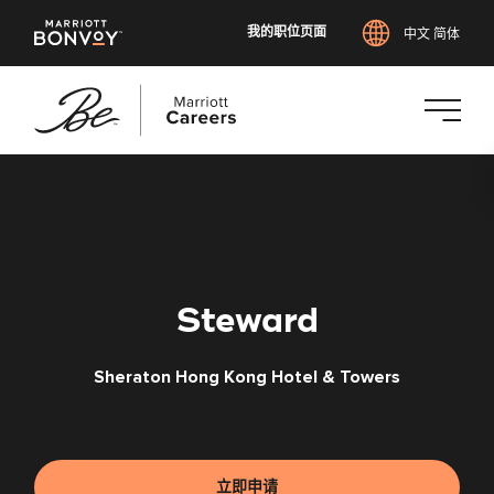
我的职位页面
中文 简体
跳
转
到
主
要
内
Steward
容
Sheraton Hong Kong Hotel & Towers
立即申请