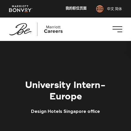
我的职位页面
中文 简体
跳
转
到
主
要
内
University Intern-
容
Europe
Design Hotels Singapore office