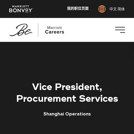
我的职位页面
中文 简体
跳
转
到
主
要
内
Vice President,
容
Procurement Services
Shanghai Operations