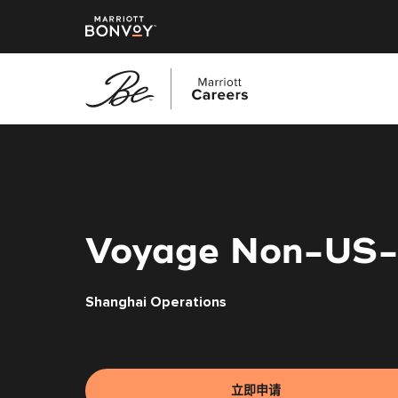
跳
转
到
主
要
内
Voyage Non-US
容
Shanghai Operations
立即申请