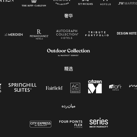
奢华
精选
میان‌رده