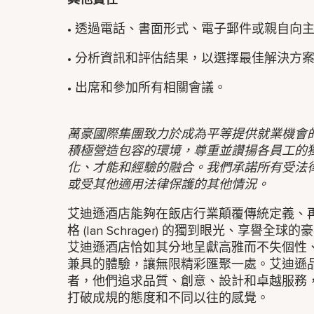
• 透過電話、書面形式、電子郵件或親自向
• 分析資訊和評估結果，以選擇最佳解決方
• 出席和參加所有相關會議。
萬豪國際集團致力於成為平等提供就業機會
積極營造包容的環境，尊重並讚揚各員工的
化、才能和經驗的融合。我們承諾所有受法
或受其他適用法律保護的其他情況。
艾迪遜酒店能夠在飯店行業顛覆傳統定義、
格 (Ian Schrager) 的獨到眼光、享
艾迪遜酒店恰如其分地呈獻高雅而不失個性
兼具的體驗，讓無限精彩匯聚一處。艾迪遜
者，他們追求品質、創意、設計和卓越服務
打破成規的態度和不同以往的感覺。