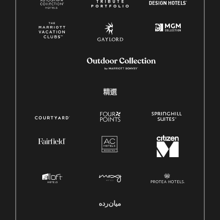
精選
میان‌رده