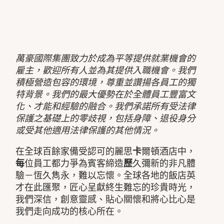
萬豪國際集團致力於成為平等提供就業機會的
雇主，歡迎所有人並為其提供入職機會。我們
積極營造包容的環境，尊重並讚揚各員工的獨
特背景。我們的最大優勢在於全體員工豐富文
化、才能和經驗的融合。我們承諾所有受法律
保護之基礎上的零歧視，包括身障、退役身分
或受其他適用法律保護的其他情況。
在全球百餘家備受認可的麗思
卡
爾頓酒店中，
每
位員工都力爭為賓客締造
歷
久彌新的非凡體
驗－恆久雋永，難以忘懷。全球各地的飯店英
才在此匯聚，匠心呈獻終生難忘的珍貴時光，
我們深信，創意靈感、貼心關懷和將心比心是
我們走向成功的核心所在。