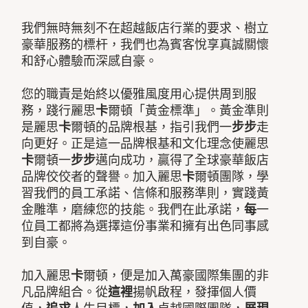
我們無時無刻不在超越飯店行業的要求、樹立
豪華服務的標杆，我們也為賓客悅享真誠關懷
和舒心體驗而深感自豪。
您的職責是始終以優雅風度用心提供周到服
務，踐行麗思
卡
爾頓「黃金標準」。黃金準則
是麗思
卡
爾頓的品牌根基，指引我們一
步步
走
向更好。正是這一品牌根基和文化理念使麗思
卡
爾頓一
步步
邁向成功，贏得了全球豪華飯店
品牌佼佼者的聲譽。加入麗思
卡
爾頓團隊，學
習我們的員工承諾、信條和服務準則，實踐黃
金雕準，磨練您的技能。我們在此承諾，
每
一
位員工都將為選擇這份事業和擁有出色同事感
到自豪。
加入麗思
卡
爾頓，便是加入萬豪國際集團的非
凡品牌組合。從
這裡
揚帆啟程，發揮個人價