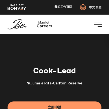
我的工作頁面
中文 繁體
跳
至
主
要
內
容
Cook-Lead
Nujuma a Ritz-Carlton Reserve
立即申請