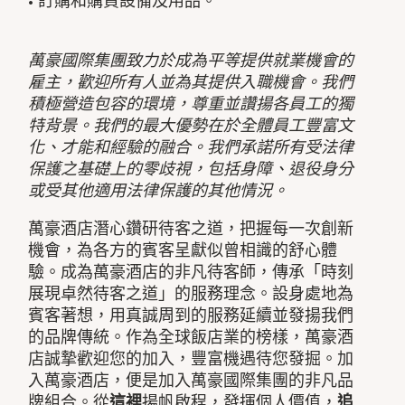
• 訂購和購買設備及用品。
萬豪國際集團致力於成為平等提供就業機會的
雇主，歡迎所有人並為其提供入職機會。我們
積極營造包容的環境，尊重並讚揚各員工的獨
特背景。我們的最大優勢在於全體員工豐富文
化、才能和經驗的融合。我們承諾所有受法律
保護之基礎上的零歧視，包括身障、退役身分
或受其他適用法律保護的其他情況。
萬豪酒店潛心鑽研待客之道，把握每一次創新
機會，為各方的賓客呈獻似曾相識的舒心體
驗。成為萬豪酒店的非凡待客師，傳承「時刻
展現卓然待客之道」的服務理念。設身處地為
賓客著想，用真誠周到的服務延續並發揚我們
的品牌傳統。作為全球飯店業的榜樣，萬豪酒
店誠摯歡迎您的加入，豐富機遇待您發掘。加
入萬豪酒店，便是加入萬豪國際集團的非凡品
牌組合。從
這裡
揚帆啟程，發揮個人價值，
追