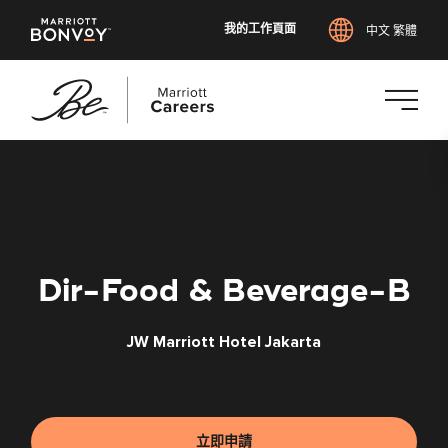
我的工作頁面
中文 繁體
跳
至
主
要
內
容
Dir-Food & Beverage-B
JW Marriott Hotel Jakarta
立即申請