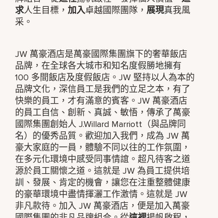
求
人生目標，
加入
卓越國際團隊，
展現
真我風
采。
JW 萬豪酒店是萬豪國際集團旗下的奢華飯店
品牌，在全球各大城市和知名度假勝地擁有
100 多間飯店及度假飯店。JW 堅持以人為本的
品牌文化，深信員工是我們的立足之本，有了
快樂的員工，才有滿意的賓客。JW 萬豪酒店
的員工自信、創新、真誠、敏悟，傳承了萬豪
國際集團創始人 J.Willard Marriott（與品牌同
名）的優秀品質。歡迎加入我們，成為 JW 萬
豪大家庭的一員，體驗不同以往的工作氛圍，
在多元化環境中感受同事情誼。超凡待客之道
源於員工關懷之道。這就是 JW 為員工提供培
訓、發展、肯定的機會，讓您在注重整體健康
的豪華環境中盡情揮灑工作激情。這就是 JW
非凡款待。加入 JW 萬豪酒店，便是加入萬豪
國際集團的非凡品牌組合。從
這裡
揚帆啟程，