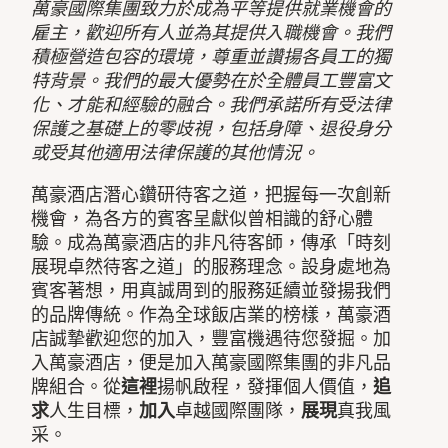
萬豪國際集團致力於成為平等提供就業機會的
雇主，歡迎所有人並為其提供入職機會。我們
積極營造包容的環境，尊重並讚揚各員工的獨
特背景。我們的最大優勢在於全體員工豐富文
化、才能和經驗的融合。我們承諾所有受法律
保護之基礎上的零歧視，包括身障、退役身分
或受其他適用法律保護的其他情況。
萬豪酒店潛心鑽研待客之道，把握每一次創新
機會，為各方的賓客呈獻似曾相識的舒心體
驗。成為萬豪酒店的非凡待客師，傳承「時刻
展現卓然待客之道」的服務理念。設身處地為
賓客著想，用真誠周到的服務延續並發揚我們
的品牌傳統。作為全球飯店業的榜樣，萬豪酒
店誠摯歡迎您的加入，豐富機遇待您發掘。加
入萬豪酒店，便是加入萬豪國際集團的非凡品
牌組合。從
這裡
揚帆啟程，發揮個人價值，
追
求
人生目標，
加入
卓越國際團隊，
展現
真我風
采。