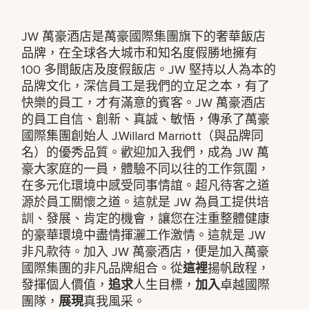
JW 萬豪酒店是萬豪國際集團旗下的奢華飯店
品牌，在全球各大城市和知名度假勝地擁有
100 多間飯店及度假飯店。JW 堅持以人為本的
品牌文化，深信員工是我們的立足之本，有了
快樂的員工，才有滿意的賓客。JW 萬豪酒店
的員工自信、創新、真誠、敏悟，傳承了萬豪
國際集團創始人 J.Willard Marriott（與品牌同
名）的優秀品質。歡迎加入我們，成為 JW 萬
豪大家庭的一員，體驗不同以往的工作氛圍，
在多元化環境中感受同事情誼。超凡待客之道
源於員工關懷之道。這就是 JW 為員工提供培
訓、發展、肯定的機會，讓您在注重整體健康
的豪華環境中盡情揮灑工作激情。這就是 JW
非凡款待。加入 JW 萬豪酒店，便是加入萬豪
國際集團的非凡品牌組合。從
這裡
揚帆啟程，
發揮個人價值，
追求
人生目標，
加入
卓越國際
團隊，
展現
真我風采。