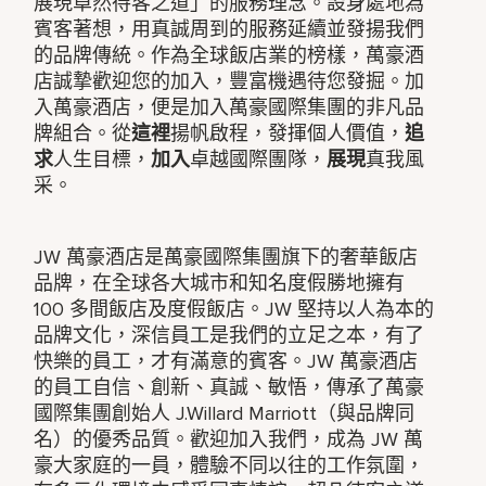
展現卓然待客之道」的服務理念。設身處地為
賓客著想，用真誠周到的服務延續並發揚我們
的品牌傳統。作為全球飯店業的榜樣，萬豪酒
店誠摯歡迎您的加入，豐富機遇待您發掘。加
入萬豪酒店，便是加入萬豪國際集團的非凡品
牌組合。從
這裡
揚帆啟程，發揮個人價值，
追
求
人生目標，
加入
卓越國際團隊，
展現
真我風
采。
JW 萬豪酒店是萬豪國際集團旗下的奢華飯店
品牌，在全球各大城市和知名度假勝地擁有
100 多間飯店及度假飯店。JW 堅持以人為本的
品牌文化，深信員工是我們的立足之本，有了
快樂的員工，才有滿意的賓客。JW 萬豪酒店
的員工自信、創新、真誠、敏悟，傳承了萬豪
國際集團創始人 J.Willard Marriott（與品牌同
名）的優秀品質。歡迎加入我們，成為 JW 萬
豪大家庭的一員，體驗不同以往的工作氛圍，