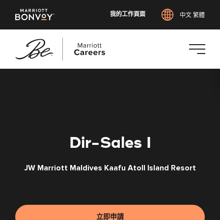
我的工作頁面
中文 繁體
跳
至
主
要
內
容
Dir-Sales I
JW Marriott Maldives Kaafu Atoll Island Resort
立即申請