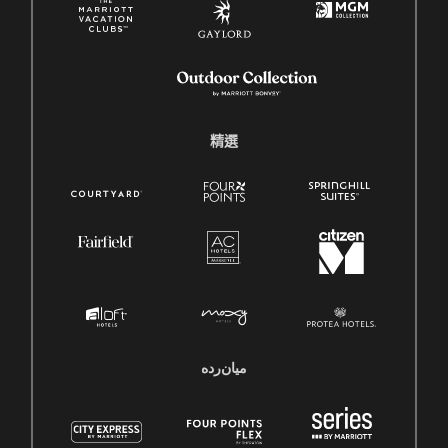
精選
میان‌رده