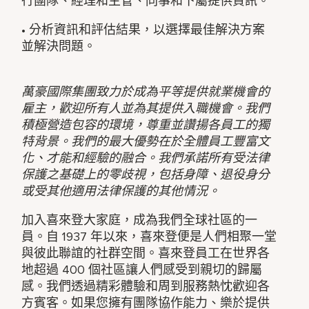
行團隊、經理和主管、同事和下屬提供資訊。
• 分析資訊和評估結果，以選擇最佳解決方案
並解決問題。
萬豪國際集團致力於成為平等提供就業機會的
雇主，歡迎所有人並為其提供入職機會。我們
積極營造包容的環境，尊重並讚揚各員工的獨
特背景。我們的最大優勢在於全體員工豐富文
化、才能和經驗的融合。我們承諾所有受法律
保護之基礎上的零歧視，包括身障、退役身分
或受其他適用法律保護的其他情況。
加入喜來登大家庭，成為我們全球社區的一
員。自 1937 年以來，喜來登便是人們相聚一堂
與彼此聯誼的社群空間。喜來登員工在世界各
地超過 400 個社區讓人們感受到親切的歸屬
感。我們透過精彩體驗和周到服務熱忱歡迎各
方賓客。如果您擁有團隊協作能力、樂於提供