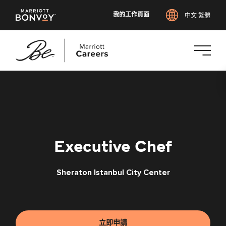
我的工作頁面
中文 繁體
跳
至
主
要
內
容
Executive Chef
Sheraton Istanbul City Center
立即申請