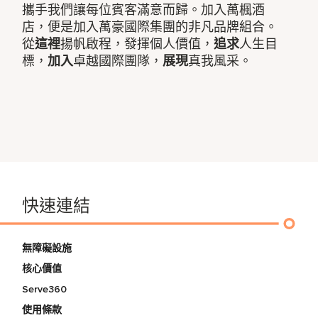
攜手我們讓每位賓客滿意而歸。加入萬楓酒
店，便是加入萬豪國際集團的非凡品牌組合。
從
這裡
揚帆啟程，發揮個人價值，
追求
人生目
標，
加入
卓越國際團隊，
展現
真我風采。
快速連結
無障礙設施
核心價值
Serve360
使用條款