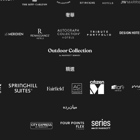
奢華
精選
میان‌رده