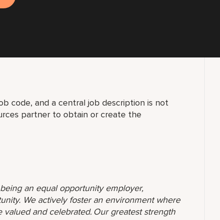
ob code, and a central job description is not
rces partner to obtain or create the
o being an equal opportunity employer,
unity. We actively foster an environment where
 valued and celebrated. Our greatest strength