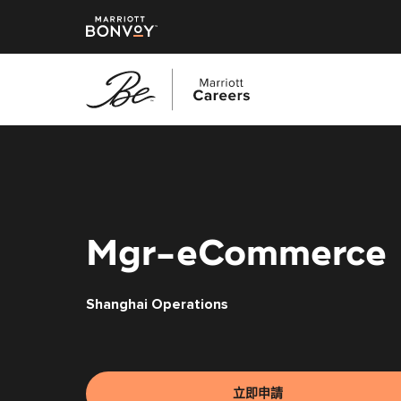
跳
至
主
要
內
容
Mgr-eCommerce
Shanghai Operations
立即申請