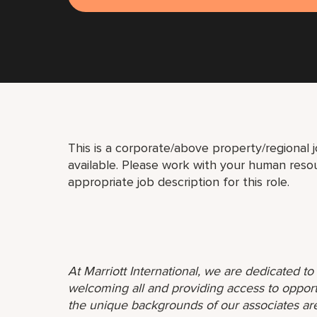
This is a corporate/above property/regional j
available. Please work with your human resou
appropriate job description for this role.
At Marriott International, we are dedicated t
welcoming all and providing access to opport
the unique backgrounds of our associates are