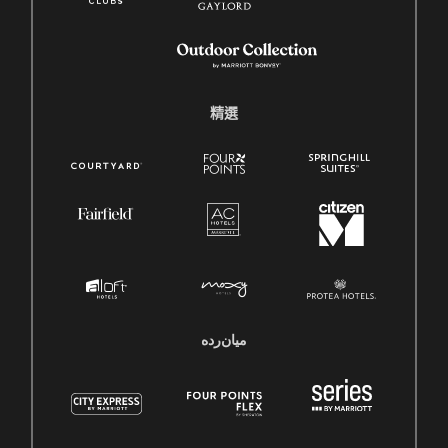
精選
میان‌رده