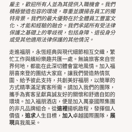
雇主，歡迎所有人並為其提供入職機會。我們
積極營造包容的環境，尊重並讚揚各員工的獨
特背景。我們的最大優勢在於全體員工豐富文
化、才能和經驗的融合。我們承諾所有受法律
保護之基礎上的零歧視，包括身障、退役身分
或受其他適用法律保護的其他情況。
走進福朋，永恆經典與現代細節相互交織，繁
忙工作與繽紛樂趣共匯一處。無論旅客來自世
界何地，都能在此深切體會當地風情。加入福
朋喜來登的團結大家庭，讓我們營造熱情氛
圍、給予彼此支持，共創美好福朋，以簡單的
方式精準滿足賓客所需。請加入我們的團隊，
攜手為賓客呈獻真誠友好的關懷和舒適自如的
環境。加入福朋酒店，便是加入萬豪國際集團
的非凡品牌組合。從
這裡
揚帆啟程，發揮個人
價值，
追求
人生目標，
加入
卓越國際團隊，
展
現
真我風采。