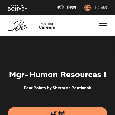
我的工作頁面
中文 繁體
跳
至
主
要
內
容
Mgr-Human Resources I
Four Points by Sheraton Pontianak
立即申請