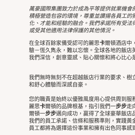
萬豪國際集團致力於成為平等提供就業機會
積極營造包容的環境，尊重並讚揚各員工的
化、才能和經驗的融合。我們承諾所有受法
或受其他適用法律保護的其他情況。
在全球百餘家備受認可的麗思
卡
爾頓酒店中
驗－恆久雋永，難以忘懷。全球各地的飯店
我們深信，創意靈感、貼心關懷和將心比心
我們無時無刻不在超越飯店行業的要求、樹
和舒心體驗而深感自豪。
您的職責是始終以優雅風度用心提供周到服
麗思
卡
爾頓的品牌根基，指引我們一
步步
走
爾頓一
步步
邁向成功，贏得了全球豪華飯店
我們的員工承諾、信條和服務準則，實踐黃
員工都將為選擇這份事業和擁有出色同事感