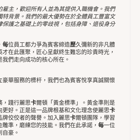
的雇主，歡迎所有人並為其提供入職機會。我們
獨特背景。我們的最大優勢在於全體員工豐富文
律保護之基礎上的零歧視，包括身障、退役身分
，
每
位員工都力爭為賓客締造
歷
久彌新的非凡體
英才在此匯聚，匠心呈獻終生難忘的珍貴時光，
是我們走向成功的核心所在。
立豪華服務的標杆，我們也為賓客悅享真誠關懷
務，踐行麗思
卡
爾頓「黃金標準」。黃金準則是
向更好。正是這一品牌根基和文化理念使麗思
卡
品牌佼佼者的聲譽。加入麗思
卡
爾頓團隊，學習
金雕準，磨練您的技能。我們在此承諾，
每
一位
到自豪。