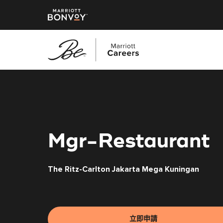
跳
至
主
要
內
容
Mgr-Restaurant
The Ritz-Carlton Jakarta Mega Kuningan
立即申請