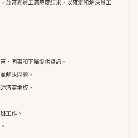
策，並審查員工滿意度結果，以確定和解決員工
主管、同事和下屬提供資訊。
案並解決問題。
客師清潔地板。
輪班工作。
款。