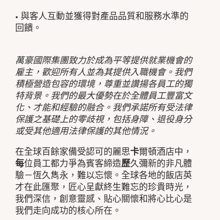
• 與客人互動並獲得對產品品質和服務水準的
回饋。
萬豪國際集團致力於成為平等提供就業機會的
雇主，歡迎所有人並為其提供入職機會。我們
積極營造包容的環境，尊重並讚揚各員工的獨
特背景。我們的最大優勢在於全體員工豐富文
化、才能和經驗的融合。我們承諾所有受法律
保護之基礎上的零歧視，包括身障、退役身分
或受其他適用法律保護的其他情況。
在全球百餘家備受認可的麗思
卡
爾頓酒店中，
每
位員工都力爭為賓客締造
歷
久彌新的非凡體
驗－恆久雋永，難以忘懷。全球各地的飯店英
才在此匯聚，匠心呈獻終生難忘的珍貴時光，
我們深信，創意靈感、貼心關懷和將心比心是
我們走向成功的核心所在。