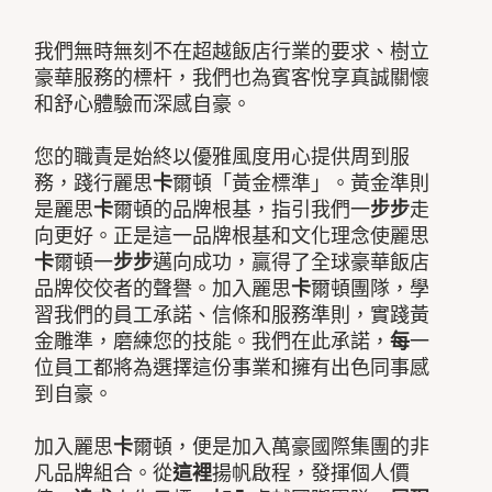
我們無時無刻不在超越飯店行業的要求、樹立
豪華服務的標杆，我們也為賓客悅享真誠關懷
和舒心體驗而深感自豪。
您的職責是始終以優雅風度用心提供周到服
務，踐行麗思
卡
爾頓「黃金標準」。黃金準則
是麗思
卡
爾頓的品牌根基，指引我們一
步步
走
向更好。正是這一品牌根基和文化理念使麗思
卡
爾頓一
步步
邁向成功，贏得了全球豪華飯店
品牌佼佼者的聲譽。加入麗思
卡
爾頓團隊，學
習我們的員工承諾、信條和服務準則，實踐黃
金雕準，磨練您的技能。我們在此承諾，
每
一
位員工都將為選擇這份事業和擁有出色同事感
到自豪。
加入麗思
卡
爾頓，便是加入萬豪國際集團的非
凡品牌組合。從
這裡
揚帆啟程，發揮個人價