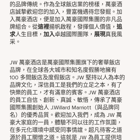
的品牌傳統。作為全球飯店業的榜樣，萬豪酒
店誠摯歡迎您的加入，豐富機遇待您發掘。加
入萬豪酒店，便是加入萬豪國際集團的非凡品
牌組合。從
這裡
揚帆啟程，發揮個人價值，
追
求
人生目標，
加入
卓越國際團隊，
展現
真我風
采。
JW 萬豪酒店是萬豪國際集團旗下的奢華飯店
品牌，在全球各大城市和知名度假勝地擁有
100 多間飯店及度假飯店。JW 堅持以人為本的
品牌文化，深信員工是我們的立足之本，有了
快樂的員工，才有滿意的賓客。JW 萬豪酒店
的員工自信、創新、真誠、敏悟，傳承了萬豪
國際集團創始人 J.Willard Marriott（與品牌同
名）的優秀品質。歡迎加入我們，成為 JW 萬
豪大家庭的一員，體驗不同以往的工作氛圍，
在多元化環境中感受同事情誼。超凡待客之道
源於員工關懷之道。這就是 JW 為員工提供培