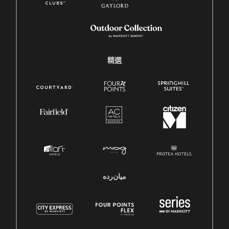
精選
میان‌رده