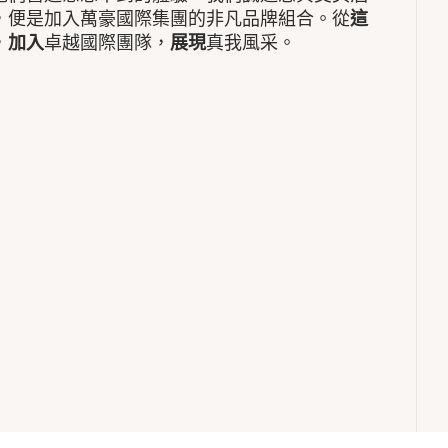
，便是加入萬豪國際集團的非凡品牌組合。從
這
，
加入
卓越國際團隊，
展現
真我風采。