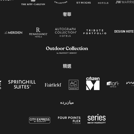
奢華
精選
میان‌رده