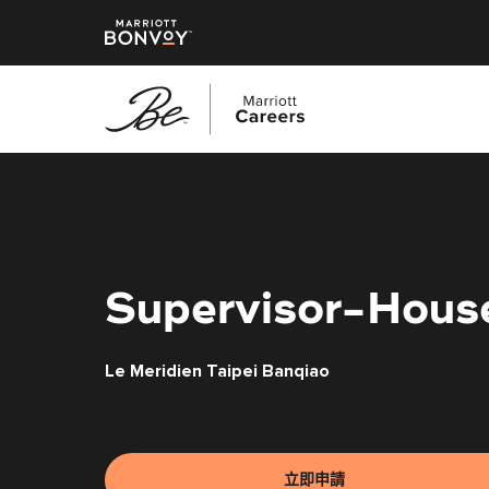
跳
至
主
要
內
容
Supervisor-Hous
Le Meridien Taipei Banqiao
立即申請