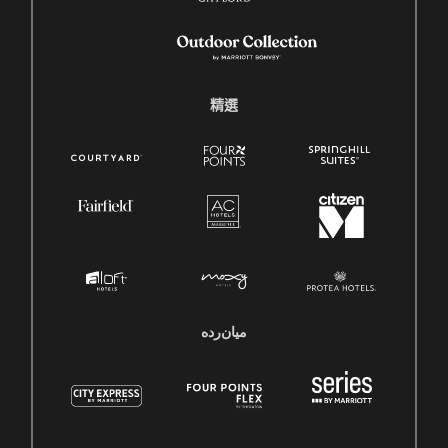
精選
میان‌رده