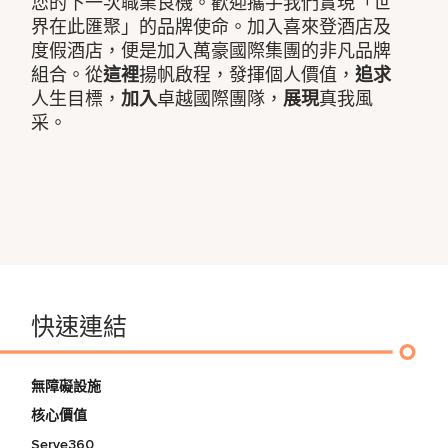
您的下一次職業良機。歡迎攜手我們實現「世
界在此匯聚」的品牌使命。加入喜來登酒店及
度假酒店，便是加入萬豪國際集團的非凡品牌
組合。從
這裡
揚帆啟程，發揮個人價值，
追求
人生目標，
加入
卓越國際團隊，
展現
真我風
采。
快速連結
無障礙設施
核心價值
Serve360