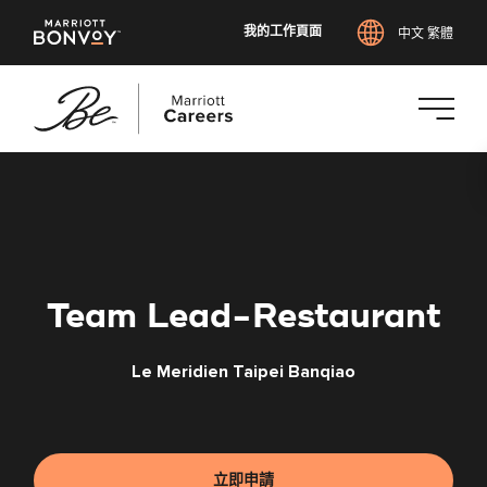
我的工作頁面
中文 繁體
跳
至
主
要
內
容
Team Lead-Restaurant
Le Meridien Taipei Banqiao
立即申請