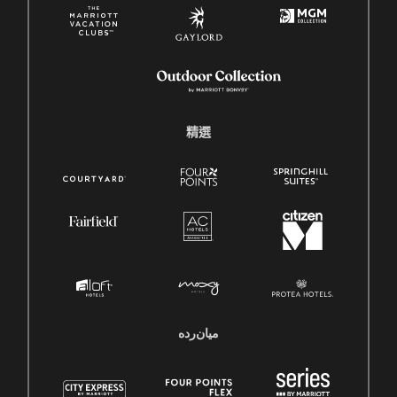
精選
میان‌رده