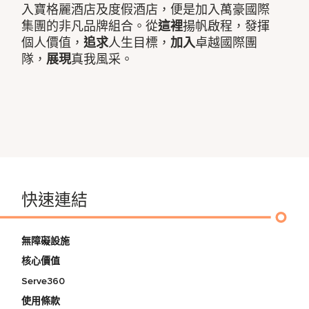
入寶格麗酒店及度假酒店，便是加入萬豪國際
集團的非凡品牌組合。從
這裡
揚帆啟程，發揮
個人價值，
追求
人生目標，
加入
卓越國際團
隊，
展現
真我風采。
快速連結
無障礙設施
核心價值
Serve360
使用條款