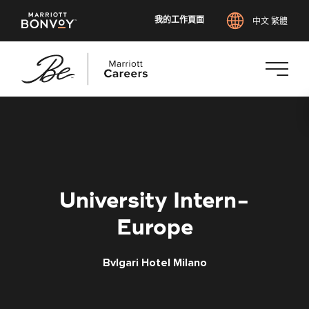
我的工作頁面
中文 繁體
跳
至
主
要
內
容
University Intern-
Europe
Bvlgari Hotel Milano