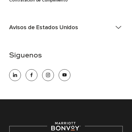
Contratación de Cumplimiento
Avisos de Estados Unidos
Asistencia de accesibilidad - Si usted es un individuo con
una discapacidad y necesita asistencia completando la
aplicación en línea, por favor llame al 301-581-1400 o correo
Síguenos
electrónico hqaffirmativeaction@marriott.com
Marriott International es un empleador de igualdad de
oportunidades que se compromete a contratar una fuerza
de trabajo diversa y a mantener una cultura inclusiva.
Marriott International no discrimina por motivos de
discapacidad, condición de veterano o cualquier otra base
protegida por leyes federales, estatales o locales.
E-Verify Inglés/Español
Derecho a trabajar inglés/español
Conozca sus derechos