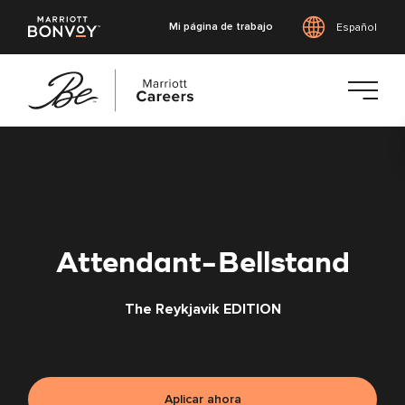
Mi página de trabajo
Español
Saltar
al
contenido
principal
Attendant-Bellstand
The Reykjavik EDITION
Aplicar ahora