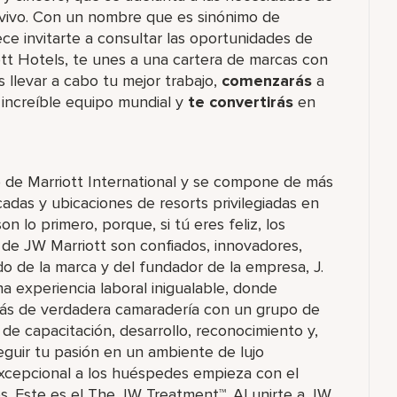
 vivo. Con un nombre que es sinónimo de
ce invitarte a consultar las oportunidades de
ott Hotels, te unes a una cartera de marcas con
levar a cabo tu mejor trabajo,​
comenzarás
a
increíble​ equipo mundial y
te convertirás
en
o de Marriott International y se compone de más
das y ubicaciones de resorts privilegiadas en
 lo primero, porque, si tú eres feliz, los
de JW Marriott son confiados, innovadores,
ado de la marca y del fundador de la empresa, J.
na experiencia laboral inigualable, donde
rás de verdadera camaradería con un grupo de
e capacitación, desarrollo, reconocimiento y,
guir tu pasión en un ambiente de lujo
 excepcional a los huéspedes empieza con el
 Este es el The JW Treatment™. Al unirte a JW