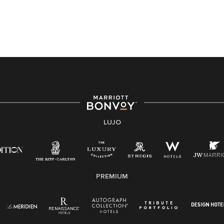
completando la aplicación en línea, por favor llame al
301-581-1400 o correo electrónico
hqaffirmativeaction@marriott.com
Marriott International es un empleador de igualdad de
oportunidades que se compromete a contratar una
fuerza de trabajo diversa y a mantener una cultura
inclusiva. Marriott International no discrimina por
motivos de discapacidad, condición de veterano o
cualquier otra base protegida por leyes federales,
estatales o locales.
LUJO
E-Verify Inglés/Español
Derecho a trabajar inglés/español
Conozca sus derechos
Transparencia
PREMIUM
Ley de protección del poligrafo empleado
(EPPA)
Ley de licencia familiar y médica (FMLA)