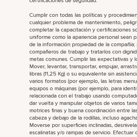
certificaciones de seguridad.
Cumplir con todas las políticas y procedimie
cualquier problema de mantenimiento, peligro
completar la capacitación y certificaciones 
uniforme como la apariencia personal sean pu
de la información propiedad de la compañía; 
compañeros de trabajo y tratarlos con dignid
metas comunes. Cumplir las expectativas y l
Mover, levantar, transportar, empujar, arrast
libras (11,25 Kg) o su equivalente sin asistenc
varios formatos (por ejemplo, las letras men
equipos o máquinas (por ejemplo, para identif
relacionada con el trabajo usando computado
dar vuelta y manipular objetos de varios tam
motrices finas y buena coordinación entre la
cabeza y debajo de la rodillas, incluso agachars
Moverse por superficies inclinadas, desnivela
escalinatas y/o rampas de servicio. Efectuar 