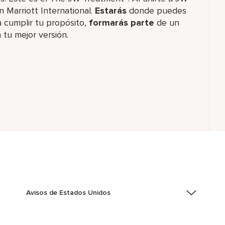
n Marriott International.
Estarás
donde puedes
 cumplir tu propósito,
formarás parte
de un
 tu mejor versión.
Avisos de Estados Unidos
Asistencia de accesibilidad - Si usted es un individuo
con una discapacidad y necesita asistencia