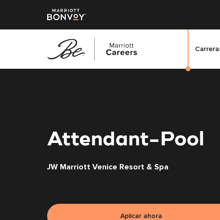
Carreras
Saltar
al
contenido
principal
Attendant-Pool
JW Marriott Venice Resort & Spa
Aplicar ahora