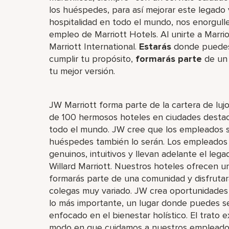
los huéspedes, para así mejorar este legado
hospitalidad en todo el mundo, nos enorgulle
empleo de Marriott Hotels. Al unirte a Marri
Marriott International.
Estarás
donde puedes l
cumplir tu propósito,
formarás parte
de un 
tu mejor versión.
JW Marriott forma parte de la cartera de luj
de 100 hermosos hoteles en ciudades destaca
todo el mundo. JW cree que los empleados son
huéspedes también lo serán. Los empleados 
genuinos, intuitivos y llevan adelante el leg
Willard Marriott. Nuestros hoteles ofrecen u
formarás parte de una comunidad y disfruta
colegas muy variado. JW crea oportunidades d
lo más importante, un lugar donde puedes se
enfocado en el bienestar holístico. El trato
modo en que cuidamos a nuestros empleados.