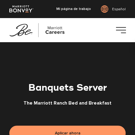
Mi página de trabajo
Español
Saltar
al
contenido
principal
Banquets Server
The Marriott Ranch Bed and Breakfast
Aplicar ahora