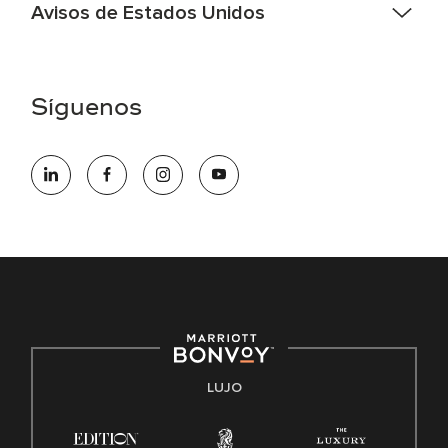
Avisos de Estados Unidos
Asistencia de accesibilidad - Si usted es un individuo con
una discapacidad y necesita asistencia completando la
aplicación en línea, por favor llame al 301-581-1400 o correo
Síguenos
electrónico hqaffirmativeaction@marriott.com
Marriott International es un empleador de igualdad de
oportunidades que se compromete a contratar una fuerza
de trabajo diversa y a mantener una cultura inclusiva.
Marriott International no discrimina por motivos de
discapacidad, condición de veterano o cualquier otra base
protegida por leyes federales, estatales o locales.
E-Verify Inglés/Español
Derecho a trabajar inglés/español
Conozca sus derechos
Transparencia
LUJO
Ley de protección del poligrafo empleado (EPPA)
Ley de licencia familiar y médica (FMLA)