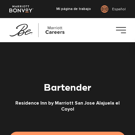
Mi página de trabajo
Español
Saltar
al
contenido
principal
Bartender
Residence Inn by Marriott San Jose Alajuela el
Coyol