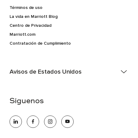
Términos de uso
La vida en Marriott Blog
Centro de Privacidad
Marriott.com
Contratación de Cumplimiento
Avisos de Estados Unidos
Asistencia de accesibilidad - Si usted es un individuo con
una discapacidad y necesita asistencia completando la
aplicación en línea, por favor llame al 301-581-1400 o correo
Síguenos
electrónico hqaffirmativeaction@marriott.com
Marriott International es un empleador de igualdad de
oportunidades que se compromete a contratar una fuerza
de trabajo diversa y a mantener una cultura inclusiva.
Marriott International no discrimina por motivos de