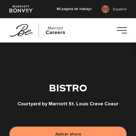
Mi página de trabajo
Español
Saltar
al
contenido
principal
BISTRO
Courtyard by Marriott St. Louis Creve Coeur
Aplicar ahora