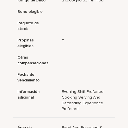
Rango de pago
$16.63-$16.63 Per Hour
Bono elegible
Paquete de
stock
Propinas
Y
elegibles
Otras
compensaciones
Fecha de
vencimiento
Información
Evening Shift Preferred,
adicional
Cooking Serving And
Bartending Experience
Preferred
Área de
Food And Beverage &