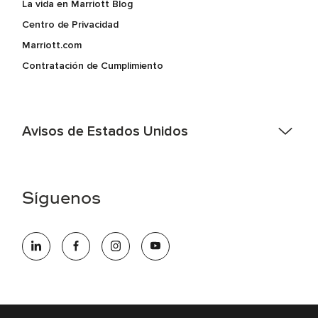
La vida en Marriott Blog
Centro de Privacidad
Marriott.com
Contratación de Cumplimiento
Avisos de Estados Unidos
Asistencia de accesibilidad - Si usted es un individuo con
una discapacidad y necesita asistencia completando la
aplicación en línea, por favor llame al 301-581-1400 o correo
Síguenos
electrónico hqaffirmativeaction@marriott.com
Marriott International es un empleador de igualdad de
oportunidades que se compromete a contratar una fuerza
de trabajo diversa y a mantener una cultura inclusiva.
Marriott International no discrimina por motivos de
discapacidad, condición de veterano o cualquier otra base
protegida por leyes federales, estatales o locales.