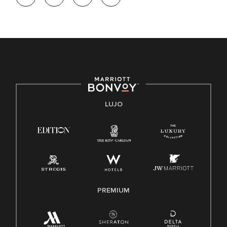
de trabajo diversa y a mantener una cultura inclusiva.
Marriott International no discrimina por motivos de
discapacidad, condición de veterano o cualquier otra base
protegida por leyes federales, estatales o locales.
E-Verify Inglés/Español
Derecho a trabajar inglés/español
Conozca sus derechos
Transparencia
LUJO
Ley de protección del poligrafo empleado (EPPA)
Ley de licencia familiar y médica (FMLA)
PREMIUM