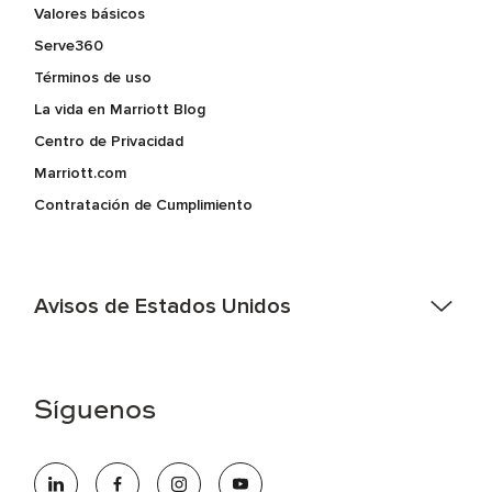
Valores básicos
Serve360
Términos de uso
La vida en Marriott Blog
Centro de Privacidad
Marriott.com
Contratación de Cumplimiento
Avisos de Estados Unidos
Asistencia de accesibilidad - Si usted es un individuo con
una discapacidad y necesita asistencia completando la
aplicación en línea, por favor llame al 301-581-1400 o correo
Síguenos
electrónico hqaffirmativeaction@marriott.com
Marriott International es un empleador de igualdad de
oportunidades que se compromete a contratar una fuerza