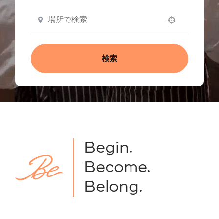
Use your location
検索
Begin.
Become.
Belong.