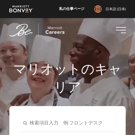
私の仕事ページ
日本語 (日本)
メ
イ
ン
コ
ン
テ
ン
マリオットのキャ
ツ
へ
リア
ス
キ
ッ
プ